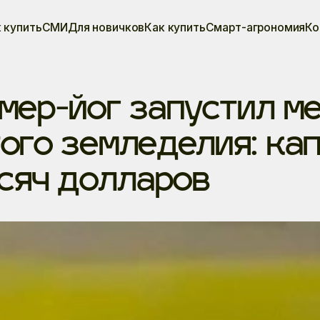
 купить
СМИ
Для новичков
Как купить
Смарт-агрономия
Ко
мер-йог запустил м
ого земледелия: ка
сяч долларов