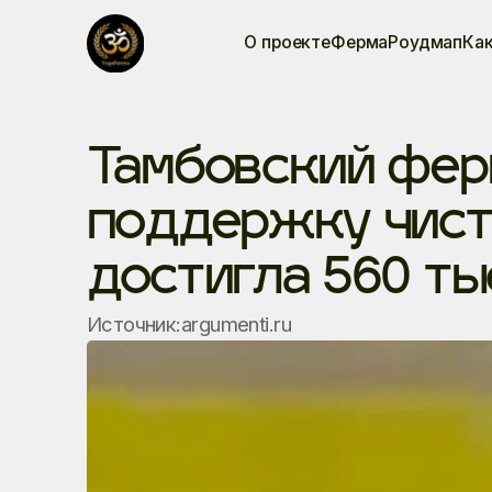
О проекте
Ферма
Роудмап
Как
Тамбовский фер
поддержку чист
достигла 560 ты
Источник:
argumenti.ru